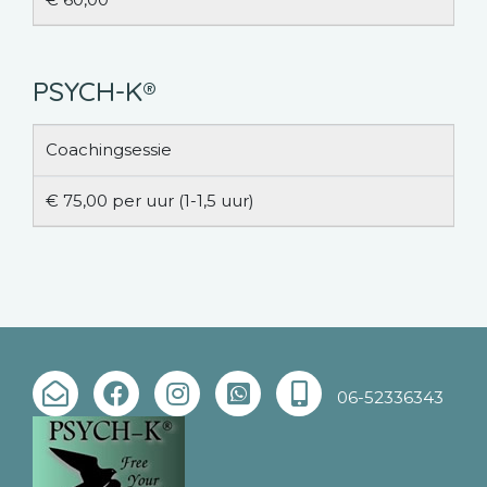
PSYCH-K®
Coachingsessie
€ 75,00 per uur (1-1,5 uur)
06-52336343