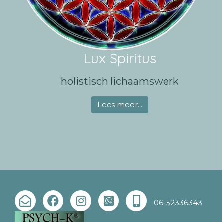
Lux Spiritus
holistisch lichaamswerk
Lees meer...
06-52336343