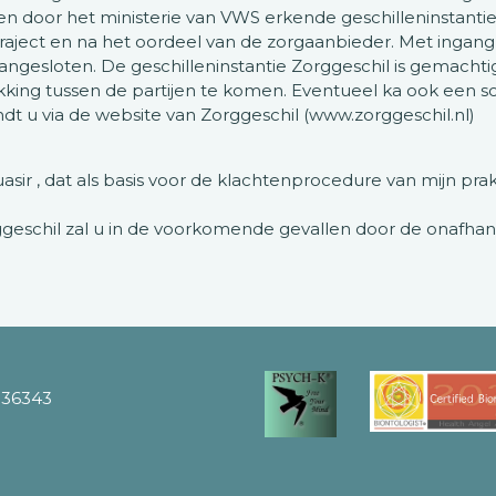
n door het ministerie van VWS erkende geschilleninstantie 
aject en na het oordeel van de zorgaanbieder. Met ingang va
l aangesloten. De geschilleninstantie Zorggeschil is gemach
kking tussen de partijen te komen. Eventueel ka ook een
dt u via de website van Zorggeschil (www.zorggeschil.nl)
ir , dat als basis voor de klachtenprocedure van mijn prakt
geschil zal u in de voorkomende gevallen door de onafhank
336343