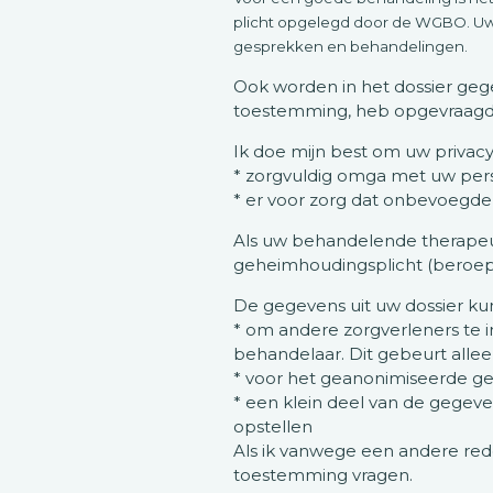
plicht opgelegd door de WGBO. U
gesprekken en behandelingen.
Ook worden in het dossier geg
toestemming, heb opgevraagd bi
Ik doe mijn best om uw privacy
* zorgvuldig omga met uw per
* er voor zorg dat onbevoegd
Als uw behandelende therapeut 
geheimhoudingsplicht (beroe
De gegevens uit uw dossier k
* om andere zorgverleners te in
behandelaar. Dit gebeurt alle
* voor het geanonimiseerde gebru
* een klein deel van de gegeven
opstellen
Als ik vanwege een andere rede
toestemming vragen.