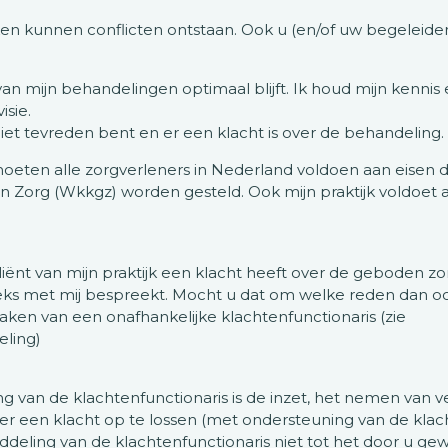
 kunnen conflicten ontstaan. Ook u (en/of uw begeleider)
 van mijn behandelingen optimaal blijft. Ik houd mijn kennis
isie.
et tevreden bent en er een klacht is over de behandeling.
moeten alle zorgverleners in Nederland voldoen aan eisen d
en Zorg (Wkkgz) worden gesteld. Ook mijn praktijk voldoet a
iënt van mijn praktijk een klacht heeft over de geboden zor
eeks met mij bespreekt. Mocht u dat om welke reden dan ook
maken van een onafhankelijke klachtenfunctionaris (zie
eling)
g van de klachtenfunctionaris is de inzet, het nemen van 
 een klacht op te lossen (met ondersteuning van de klach
iddeling van de klachtenfunctionaris niet tot het door u gew