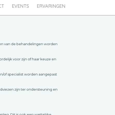
CT
EVENTS
ERVARINGEN
taten van de behandelingen worden
delijk voor zijn of haar keuze en
n/of specialist worden aangepast
dviezen zijn ter ondersteuning en
leg. Dit is ook een wettelijke