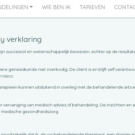
NDELINGEN
WIE BEN IK
TARIEVEN
CONTA
y verklaring
k zijn succesvol en wetenschappelijk bewezen, echter op de resul
 geneeskunde niet overbodig. De cliënt is en blijft zelf verantwoor
risico.
rapieën kunnen uitsluitend in overleg met de behandelende arts e
er vervanging van medisch advies of behandeling. De inzichten en a
ere medische gezondheidszorg.
noodzakelijk dat ik, als uw behandelende therapeut, een dossier aan