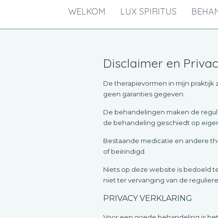
WELKOM
LUX SPIRITUS
BEHA
Disclaimer en Privac
De therapievormen in mijn praktij
geen garanties gegeven.
De behandelingen maken de reguliere
de behandeling geschiedt op eigen 
Bestaande medicatie en andere the
of beëindigd.
Niets op deze website is bedoeld t
niet ter vervanging van de reguli
PRIVACY VERKLARING
Voor een goede behandeling is het 