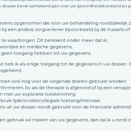
w dossier bevat aantekeningen over uw gezondheidstoestand en 
evens opgenomen die voor uw behandeling noodzakelijk zijn
j een andere zorgverlener bijvoorbeeld bij de huisarts of
 te waarborgen. Dit betekent onder meer dat ik:
soonlijke en medische gegevens,
e geen toegang hebben tot uw gegevens.
heb ik als enige toegang tot de gegevens in uw dossier. I
psgeheim).
unnen ook nog voor de volgende doelen gebruikt worden:
formeren, bv als de therapie is afgerond of bij een verwijz
en met uw expliciete toestemming
ik tijdens intercollegiale toetsing/intervisie.
s uit uw dossier wordt gebruikt voor de financiele administ
n gebruik wil maken van uw gegevens, dan zal ik u eerst i